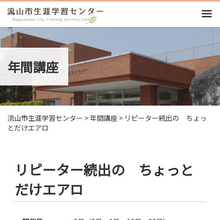
お知らせ
施設紹介
年間講座
利用案内
利用料・図面
イベント
講座・ワークショップ
流山市生涯学習センター
>
年間講座
>
リピーター続出の ちょっ
アクセス
とだけエアロ
リピーター続出の ちょっと
だけエアロ