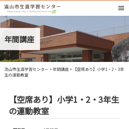
お知らせ
施設紹介
年間講座
利用案内
利用料・図面
イベント
講座・ワークショップ
流山市生涯学習センター
>
年間講座
>
【空席あり】小学1・2・3年
アクセス
生の運動教室
【空席あり】小学1・2・3年生
の運動教室