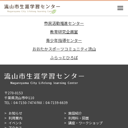
お知らせ
市民活動推進センター
施設紹介
教育研究企画室
利用案内
青少年指導センター
利用料・図面
おおたかスポーツコミュニティ流山
イベント
ふらっとひろば
講座・ワークショップ
アクセス
〒270-0153
千葉県流山市中110
TEL：04-7150-7474 FAX：04-7159-6639
お知らせ
施設紹介
利用案内
利用料・図面
イベント
講座・ワークショップ
アクセス