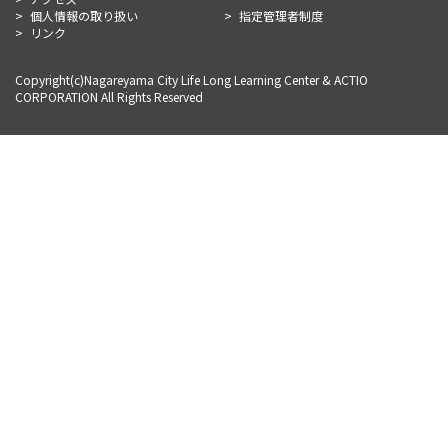
個人情報の取り扱い
指定管理者制度
リンク
Copyright(c)Nagareyama City Life Long Learning Center & ACTIO
CORPORATION All Rights Reserved