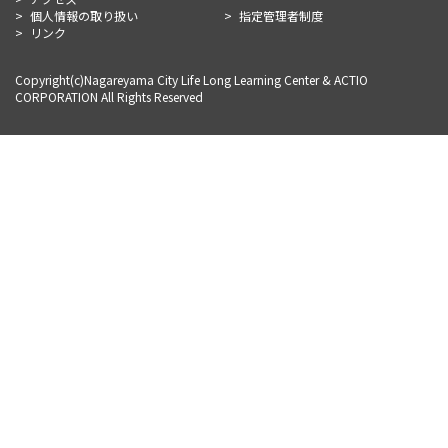
個人情報の取り扱い
指定管理者制度
リンク
Copyright(c)Nagareyama City Life Long Learning Center & ACTIO
CORPORATION All Rights Reserved