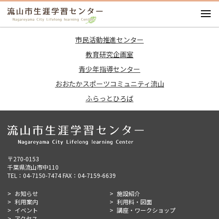
お知らせ
市民活動推進センター
施設紹介
教育研究企画室
利用案内
青少年指導センター
利用料・図面
おおたかスポーツコミュニティ流山
イベント
ふらっとひろば
講座・ワークショップ
アクセス
〒270-0153
千葉県流山市中110
TEL：04-7150-7474 FAX：04-7159-6639
お知らせ
施設紹介
利用案内
利用料・図面
イベント
講座・ワークショップ
アクセス