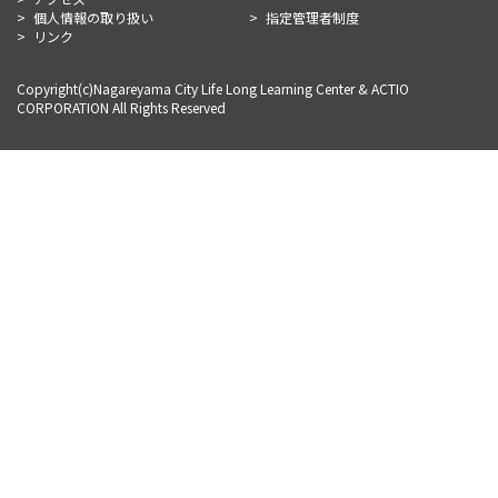
個人情報の取り扱い
指定管理者制度
リンク
Copyright(c)Nagareyama City Life Long Learning Center & ACTIO
CORPORATION All Rights Reserved