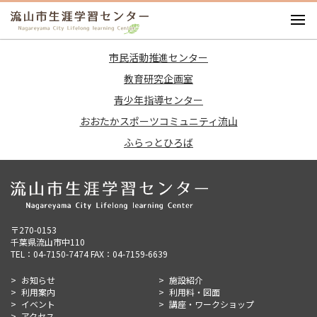
お知らせ
市民活動推進センター
施設紹介
教育研究企画室
利用案内
青少年指導センター
利用料・図面
おおたかスポーツコミュニティ流山
イベント
ふらっとひろば
講座・ワークショップ
アクセス
〒270-0153
千葉県流山市中110
TEL：04-7150-7474 FAX：04-7159-6639
お知らせ
施設紹介
利用案内
利用料・図面
イベント
講座・ワークショップ
アクセス