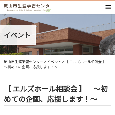
お知らせ
施設紹介
イベント
利用案内
利用料・図面
イベント
講座・ワークショップ
流山市生涯学習センター
>
イベント
>
【 エルズホール相談会 】
アクセス
～初めての企画、応援します！～
【 エルズホール相談会 】 ～初
めての企画、応援します！～