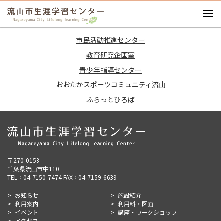
お知らせ
市民活動推進センター
施設紹介
教育研究企画室
利用案内
青少年指導センター
利用料・図面
おおたかスポーツコミュニティ流山
イベント
ふらっとひろば
講座・ワークショップ
アクセス
〒270-0153
千葉県流山市中110
TEL：04-7150-7474 FAX：04-7159-6639
お知らせ
施設紹介
利用案内
利用料・図面
イベント
講座・ワークショップ
アクセス