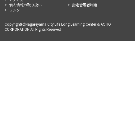
個人情報の取り扱い
指定管理者制度
リンク
Copyright(c)Nagareyama City Life Long Learning Center & ACTIO
CORPORATION All Rights Reserved