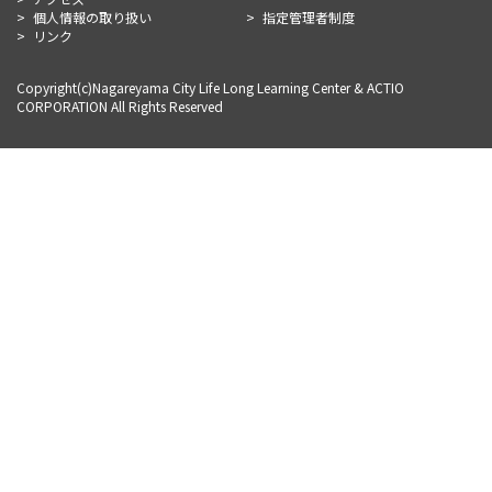
個人情報の取り扱い
指定管理者制度
リンク
Copyright(c)Nagareyama City Life Long Learning Center & ACTIO
CORPORATION All Rights Reserved