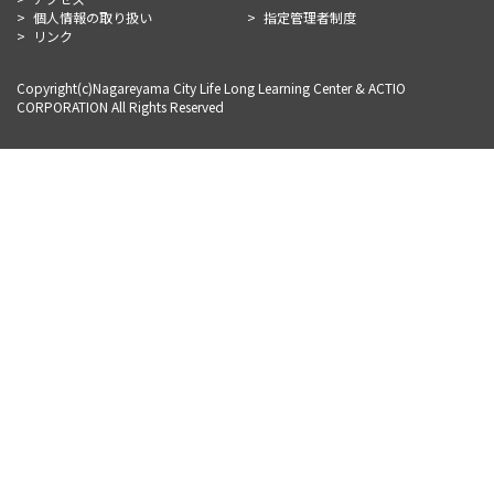
個人情報の取り扱い
指定管理者制度
リンク
Copyright(c)Nagareyama City Life Long Learning Center & ACTIO
CORPORATION All Rights Reserved