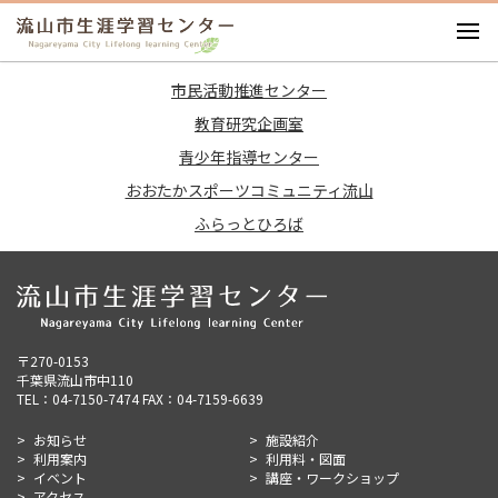
お知らせ
市民活動推進センター
施設紹介
教育研究企画室
利用案内
青少年指導センター
利用料・図面
おおたかスポーツコミュニティ流山
イベント
ふらっとひろば
講座・ワークショップ
アクセス
〒270-0153
千葉県流山市中110
TEL：04-7150-7474 FAX：04-7159-6639
お知らせ
施設紹介
利用案内
利用料・図面
イベント
講座・ワークショップ
アクセス