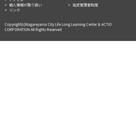
個人情報の取り扱い
指定管理者制度
リンク
Copyright(c)Nagareyama City Life Long Learning Center & ACTIO
CORPORATION All Rights Reserved