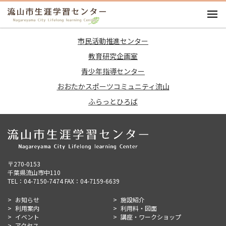
お知らせ
市民活動推進センター
施設紹介
教育研究企画室
利用案内
青少年指導センター
利用料・図面
おおたかスポーツコミュニティ流山
イベント
ふらっとひろば
講座・ワークショップ
アクセス
〒270-0153
千葉県流山市中110
TEL：04-7150-7474 FAX：04-7159-6639
お知らせ
施設紹介
利用案内
利用料・図面
イベント
講座・ワークショップ
アクセス